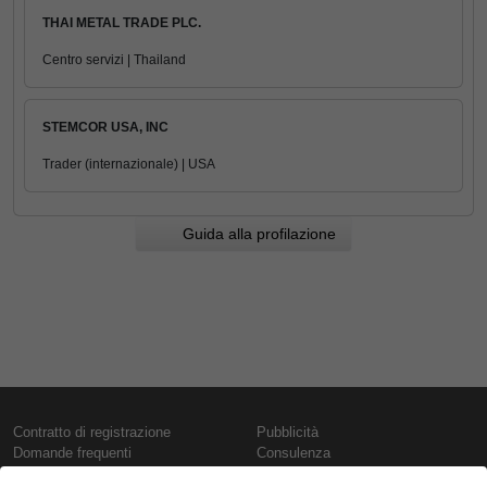
THAI METAL TRADE PLC.
Centro servizi | Thailand
STEMCOR USA, INC
Trader (internazionale) | USA
Guida alla profilazione
Contratto di registrazione
Pubblicità
Domande frequenti
Consulenza
Informativa sull'uso dei cookie
Rapporti e pubblicazioni