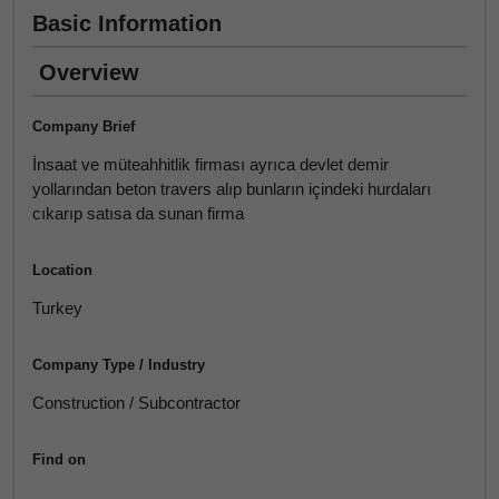
Basic Information
Overview
Company Brief
İnsaat ve müteahhitlik firması ayrıca devlet demir
yollarından beton travers alıp bunların içindeki hurdaları
cıkarıp satısa da sunan firma
Location
Turkey
Company Type / Industry
Construction / Subcontractor
Find on