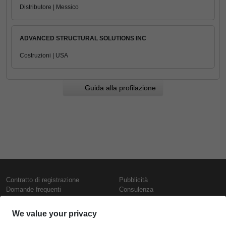
Distributore | Messico
ADVANCED STRUCTURAL SOLUTIONS INC
Costruzioni | USA
Guida alla profilazione
Contratto di registrazione
Pubblicità
Domande frequenti
Consulenza
Informativa sull'uso dei cookie
Rapporti e pubblicazioni
Presentazione
Contattaci