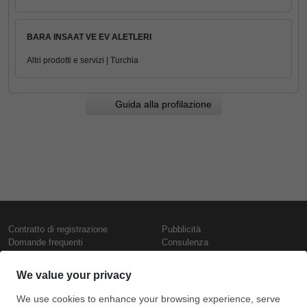
BARA INSAAT VE EV ALETLERI
Altri prodotti e servizi | Turchia
Guida alla profilazione
Contratto di registrazione
Pubblicità
Domande frequenti
Consulenza
Informativa sull'uso dei cookie
Rapporti e pubblicazioni
Presentazione
Contattaci
Termini di utilizzo