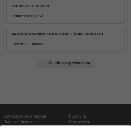
KLEIN STEEL SERVICE
Centro servizi | USA
ANDREW MANNION STRUCUTRAL ENGINEERING LTD
Costruzioni | Irlanda
Guida alla profilazione
Contratto di registrazione
Pubblicità
Domande frequenti
Consulenza
Informativa sull'uso dei cookie
Rapporti e pubblicazioni