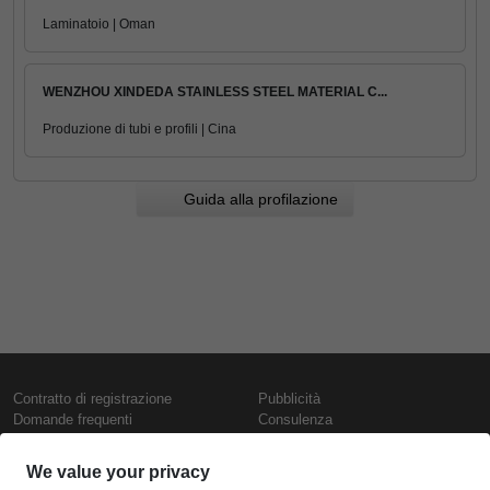
Laminatoio | Oman
WENZHOU XINDEDA STAINLESS STEEL MATERIAL C...
Produzione di tubi e profili | Cina
Guida alla profilazione
Contratto di registrazione
Pubblicità
Domande frequenti
Consulenza
Informativa sull'uso dei cookie
Rapporti e pubblicazioni
Presentazione
Contattaci