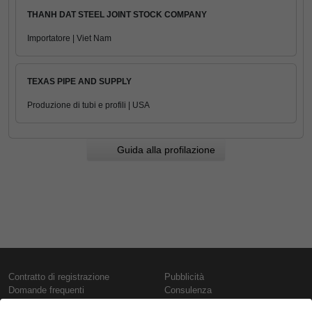
THANH DAT STEEL JOINT STOCK COMPANY
Importatore | Viet Nam
TEXAS PIPE AND SUPPLY
Produzione di tubi e profili | USA
Guida alla profilazione
Contratto di registrazione
Pubblicità
Domande frequenti
Consulenza
Informativa sull'uso dei cookie
Rapporti e pubblicazioni