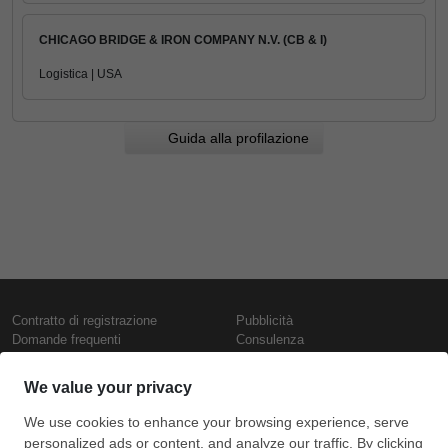
CHICAGO BRIDGE & IRON COMPANY N.V. (CB & I)
Logistica | USA
Guida alla profilazione
Contratto di registrazione
Pubblicità
Domande frequenti
Consulenza
Informativa sull'uso dei cookie
Rapporti e pubblicazioni
Presentazione
Contattaci
Termini di utilizzo
Politica di riservatezza