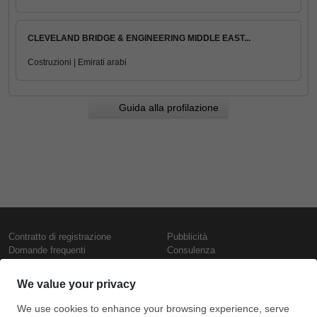
CLEVELAND BRIDGE & ENGINEERING MIDDLE EAST...
Costruzioni | Emirati arabi
Guida alla profilazione
Contratto di registrazione
Pubblicità
Domande frequenti
Consulenza
Informativa sull'uso dei cookie
Rapporti e pubblicazioni
Presentazione
Contattaci
Termini di utilizzo