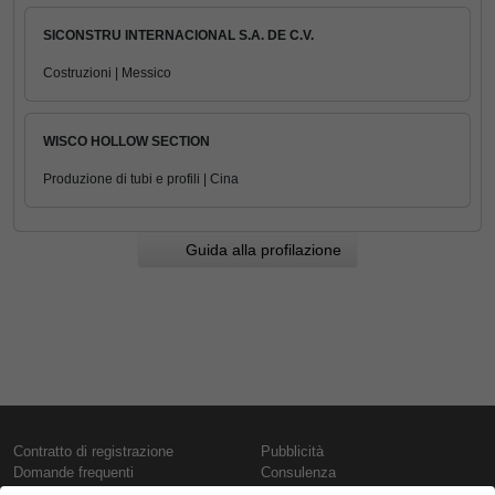
SICONSTRU INTERNACIONAL S.A. DE C.V.
Costruzioni | Messico
WISCO HOLLOW SECTION
Produzione di tubi e profili | Cina
Guida alla profilazione
Contratto di registrazione
Pubblicità
Domande frequenti
Consulenza
Informativa sull'uso dei cookie
Rapporti e pubblicazioni