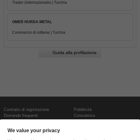
Trader (internazionale) | Turchia
OMER HURDA METAL
Commercio di rottame | Turchia
Guida alla profilazione
Contratto di registrazione
Pubblicità
Domande frequenti
Consulenza
Informativa sull'uso dei cookie
Rapporti e pubblicazioni
Presentazione
Contattaci
Termini di utilizzo