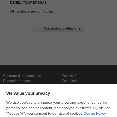
DENIZLI TICARET ODASI
Altri prodotti e servizi | Turchia
Guida alla profilazione
Contratto di registrazione
Pubblicità
Domande frequenti
Consulenza
Informativa sull'uso dei cookie
Rapporti e pubblicazioni
Presentazione
Contattaci
Termini di utilizzo
Politica di riservatezza