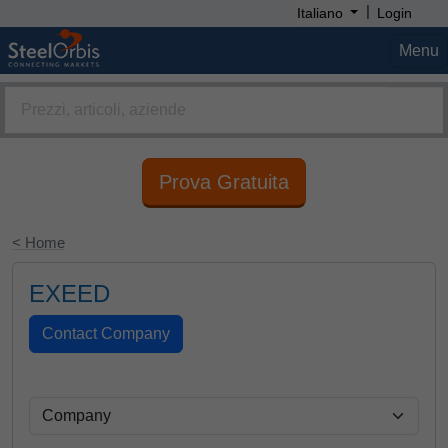
|
Italiano
Login
Menu
Prova Gratuita
< Home
EXEED