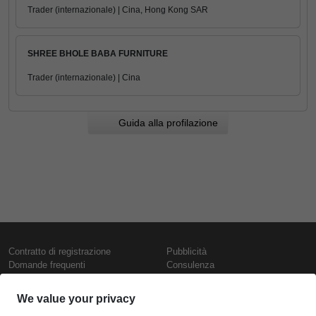
Trader (internazionale) | Cina, Hong Kong SAR
SHREE BHOLE BABA FURNITURE
Trader (internazionale) | Cina
Guida alla profilazione
Contratto di registrazione
Pubblicità
Domande frequenti
Consulenza
Informativa sull'uso dei cookie
Rapporti e pubblicazioni
Presentazione
Contattaci