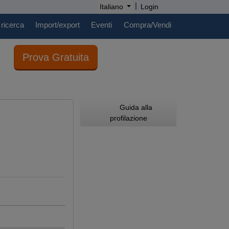
|
Italiano
Login
 ricerca
Import/export
Eventi
Compra/Vendi
Prova Gratuita
Guida alla
profilazione