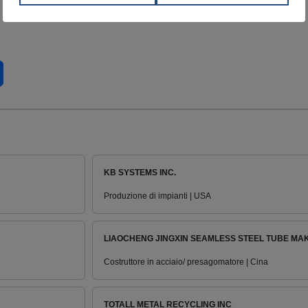
KB SYSTEMS INC.
Produzione di impianti | USA
LIAOCHENG JINGXIN SEAMLESS STEEL TUBE MAKE
Costruttore in acciaio/ presagomatore | Cina
TOTALL METAL RECYCLING INC