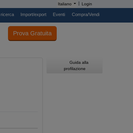
|
Italiano
Login
 ricerca
Import/export
Eventi
Compra/Vendi
Prova Gratuita
Guida alla
profilazione