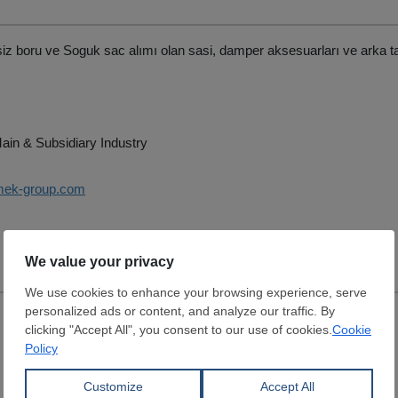
issiz boru ve Soguk sac alımı olan sasi, damper aksesuarları ve arka 
ain & Subsidiary Industry
emek-group.com