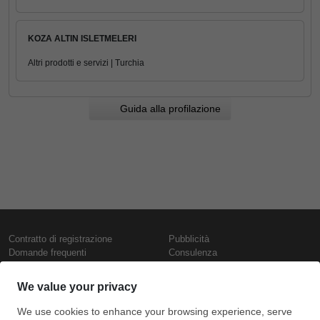
KOZA ALTIN ISLETMELERI
Altri prodotti e servizi | Turchia
Guida alla profilazione
Contratto di registrazione
Pubblicità
Domande frequenti
Consulenza
Informativa sull'uso dei cookie
Rapporti e pubblicazioni
Presentazione
Contattaci
Termini di utilizzo