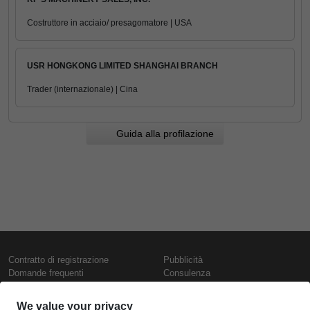
Costruttore in acciaio/ presagomatore | USA
USR HONGKONG LIMITED SHANGHAI BRANCH
Trader (internazionale) | Cina
Guida alla profilazione
Contratto di registrazione
Pubblicità
Domande frequenti
Consulenza
Informativa sull'uso dei cookie
Rapporti e pubblicazioni
Presentazione