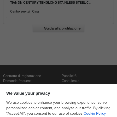
TIANJIN CENTURY TENGLONG STAINLESS STEEL C...
Centro servizi | Cina
Guida alla profilazione
Contratto di registrazione
Pubblicità
Domande frequenti
Consulenza
Informativa sull'uso dei cookie
Rapporti e pubblicazioni
Presentazione
Contattaci
Termini di utilizzo
Politica di riservatezza