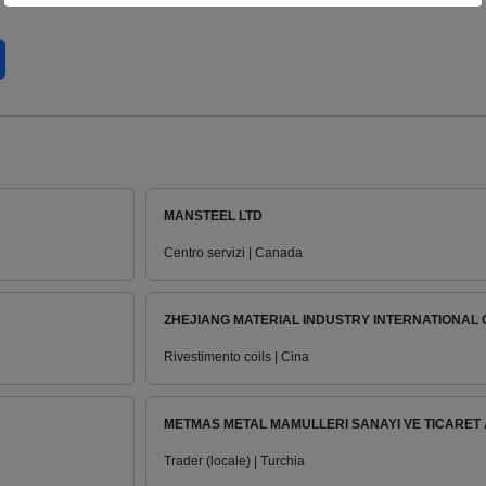
MANSTEEL LTD
Centro servizi | Canada
ZHEJIANG MATERIAL INDUSTRY INTERNATIONAL C
Rivestimento coils | Cina
METMAS METAL MAMULLERI SANAYI VE TICARET A
Trader (locale) | Turchia