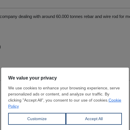
 company dealing with around 60.000 tonnes rebar and wire rod for 
)