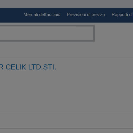
Mercati dell'acciaio
Previsioni di prezzo
Rapporti di
R CELIK LTD.STI.