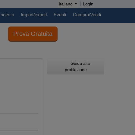
|
Italiano
Login
 ricerca
Import/export
Eventi
Compra/Vendi
Prova Gratuita
Guida alla
profilazione