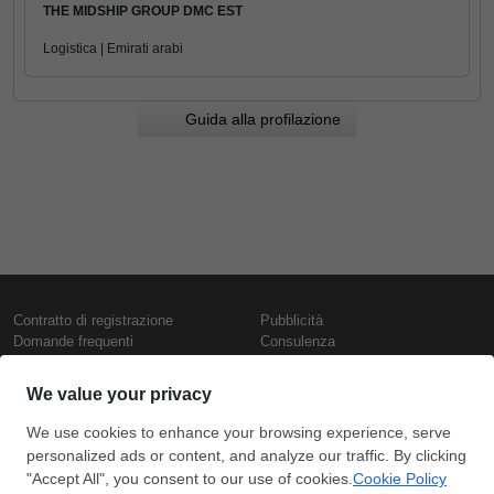
THE MIDSHIP GROUP DMC EST
Logistica | Emirati arabi
Guida alla profilazione
Contratto di registrazione
Pubblicità
Domande frequenti
Consulenza
Informativa sull'uso dei cookie
Rapporti e pubblicazioni
Presentazione
Contattaci
Termini di utilizzo
Politica di riservatezza