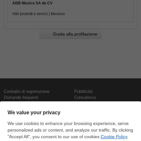
ABB Mexico SA de CV
Altri prodotti e servizi | Messico
Guida alla profilazione
Contratto di registrazione
Pubblicità
Domande frequenti
Consulenza
Informativa sull'uso dei cookie
Rapporti e pubblicazioni
Presentazione
Contattaci
Termini di utilizzo
Politica di riservatezza