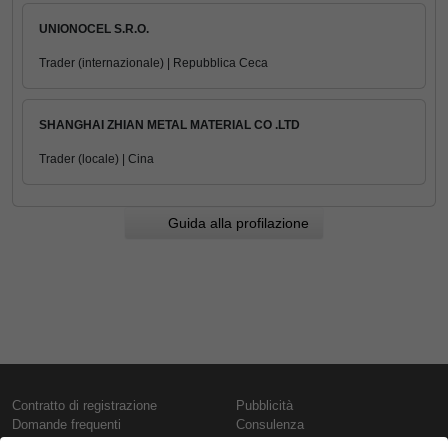
UNIONOCEL S.R.O.
Trader (internazionale) | Repubblica Ceca
SHANGHAI ZHIAN METAL MATERIAL CO .LTD
Trader (locale) | Cina
Guida alla profilazione
Contratto di registrazione
Pubblicità
Domande frequenti
Consulenza
Informativa sull'uso dei cookie
Rapporti e pubblicazioni