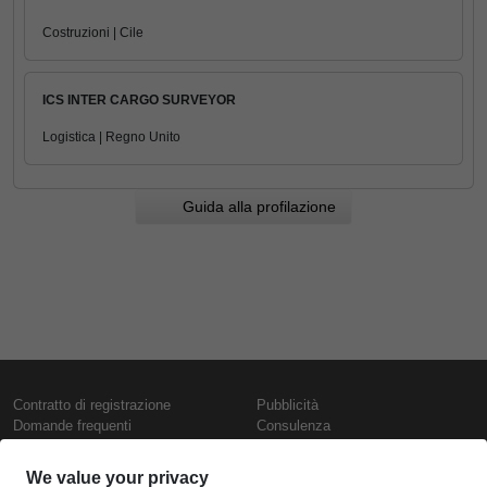
Costruzioni | Cile
ICS INTER CARGO SURVEYOR
Logistica | Regno Unito
Guida alla profilazione
Contratto di registrazione
Pubblicità
Domande frequenti
Consulenza
Informativa sull'uso dei cookie
Rapporti e pubblicazioni
Presentazione