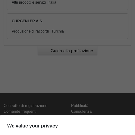
Altri prodotti e servizi | Italia
GURGENLER A.S.
Produzione di raccordi | Turchia
Guida alla profilazione
Contratto di registrazione
Pubblicità
Domande frequenti
Consulenza
Informativa sull'uso dei cookie
Rapporti e pubblicazioni
Presentazione
Contattaci
Termini di utilizzo