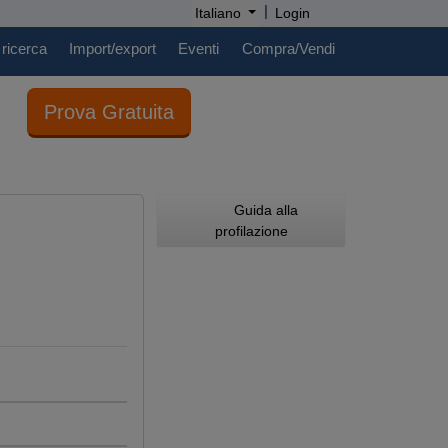
|
Italiano
Login
 ricerca
Import/export
Eventi
Compra/Vendi
Prova Gratuita
Guida alla
profilazione