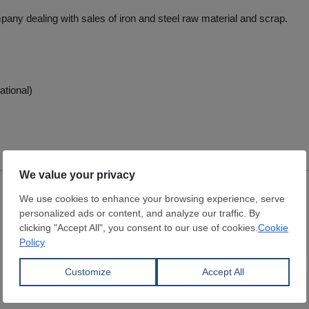
pany dealing with sales of iron and steel raw material and scrap.
ational)