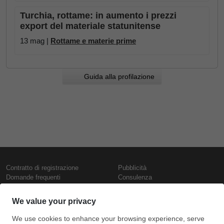
Turchia, rottame: in aumento i prezzi
export del materiale statunitense
13 mag |
Rottame e materie prime
Guida alla profilazione
Contratto di registrazione
Pubblicità
Domande frequenti
Consulenza
Informativa sull'uso dei cookie
Rapporti e pubblicazioni
Presentazione
Contattaci
Termini di utilizzo