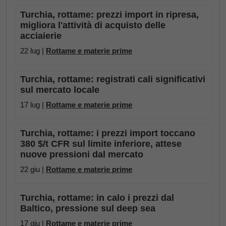
Turchia, rottame: prezzi import in ripresa,
migliora l'attività di acquisto delle
acciaierie
22 lug |
Rottame e materie prime
Turchia, rottame: registrati cali significativi
sul mercato locale
17 lug |
Rottame e materie prime
Turchia, rottame: i prezzi import toccano
380 $/t CFR sul limite inferiore, attese
nuove pressioni dal mercato
22 giu |
Rottame e materie prime
Turchia, rottame: in calo i prezzi dal
Baltico, pressione sul deep sea
17 giu |
Rottame e materie prime