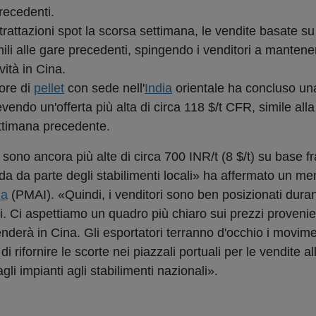
recedenti.
attazioni spot la scorsa settimana, le vendite basate s
simili alle gare precedenti, spingendo i venditori a mantene
vità in Cina.
ore di
pellet
con sede nell'
India
orientale ha concluso un
vendo un'offerta più alta di circa 118 $/t CFR, simile all
ttimana precedente.
 sono ancora più alte di circa 700 INR/t (8 $/t) su base f
a da parte degli stabilimenti locali» ha affermato un me
ia
(PMAI). «Quindi, i venditori sono ben posizionati durant
i. Ci aspettiamo un quadro più chiaro sui prezzi provenien
enderà in Cina. Gli esportatori terranno d'occhio i movime
 rifornire le scorte nei piazzali portuali per le vendite al
i impianti agli stabilimenti nazionali».