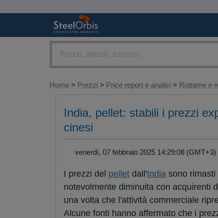
Home
>
Prezzi
>
Price report e analisi
>
Rottame e m
India, pellet: stabili i prezzi
cinesi
venerdì, 07 febbraio 2025 14:29:08 (GMT+
I prezzi del
pellet
dall'
India
sono rimasti 
notevolmente diminuita con acquirenti da
una volta che l'attività commerciale rip
Alcune fonti hanno affermato che i prez