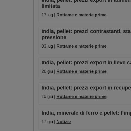
India, pellet: prezzi export in aumen
limitata
17 lug |
Rottame e materie prime
India, pellet: prezzi contrastanti, st
pressione
03 lug |
Rottame e materie prime
India, pellet: prezzi export in lieve 
26 giu |
Rottame e materie prime
India, pellet: prezzi export in recu
19 giu |
Rottame e materie prime
India, minerale di ferro e pellet: l’
17 giu |
Notizie