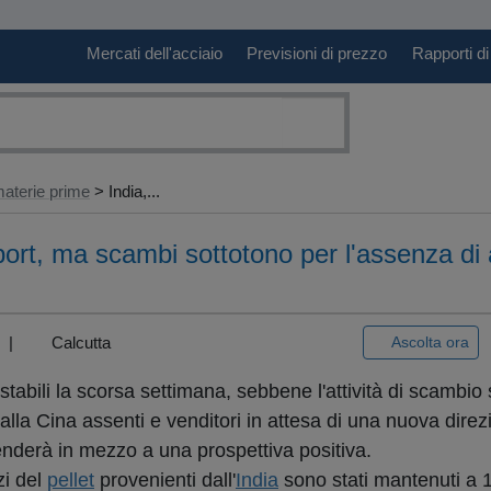
Mercati dell'acciaio
Previsioni di prezzo
Rapporti di
aterie prime
> India,...
 export, ma scambi sottotono per l'assenza di 
3) |
Calcutta
Ascolta ora
stabili la scorsa settimana, sebbene l'attività di scambio 
lla Cina assenti e venditori in attesa di una nuova direz
renderà in mezzo a una prospettiva positiva.
zi del
pellet
provenienti dall'
India
sono stati mantenuti a 