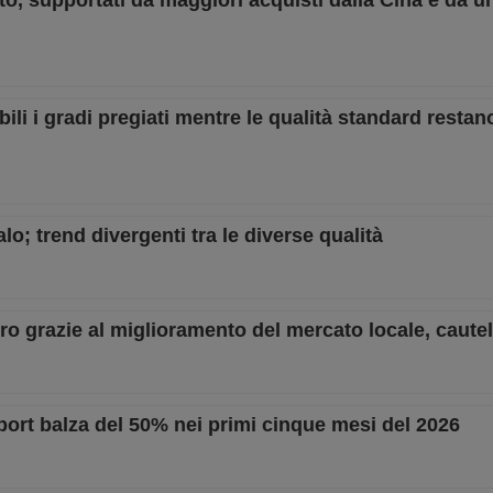
to, supportati da maggiori acquisti dalla Cina e da un
abili i gradi pregiati mentre le qualità standard restan
calo; trend divergenti tra le diverse qualità
pero grazie al miglioramento del mercato locale, caute
import balza del 50% nei primi cinque mesi del 2026