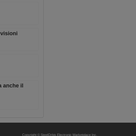
evisioni
a anche il
Copyright © SteelOrbis Electronic Marketplace Inc.