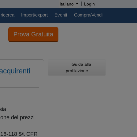
|
Italiano
Login
 ricerca
Import/export
Eventi
Compra/Vendi
Prova Gratuita
Guida alla
acquirenti
profilazione
sia
ione dei prezzi
116-118 $/t CFR