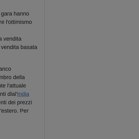
u gara hanno
re l'ottimismo
a vendita
a vendita basata
ranco
mbro della
e l'attuale
ti dlal'
India
nti dei prezzi
l'estero. Per