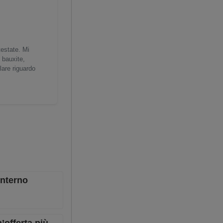
testate. Mi
 bauxite,
lare riguardo
interno