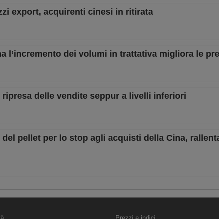
zzi export, acquirenti cinesi in ritirata
ma l’incremento dei volumi in trattativa migliora le pr
e ripresa delle vendite seppur a livelli inferiori
 del pellet per lo stop agli acquisti della Cina, rallent
tà
Prezzi e indici