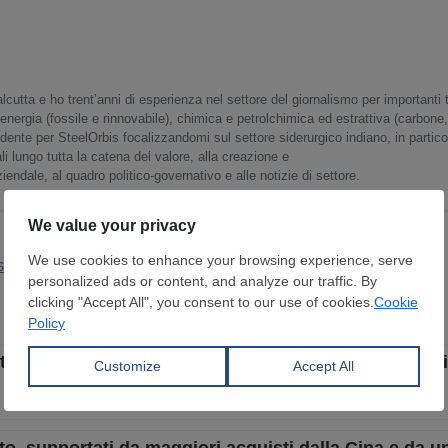
lcutta e ho trent’anni di esperienza nel settore del giornalismo per importanti 
energia (fossile e rinnovabile), chimica e petrolchimica ed estrattiva (carbone,
ente per SteelOrbis focalizzandomi sul settore siderurgico indiano, in partico
 lungo tutta la catena del valore, alla creazione e
ziendale, al quadro politico-governativo e alle notizie di settore.
Siderurgica
sti, prezzi in calo e venditori concentrati sul mercato 