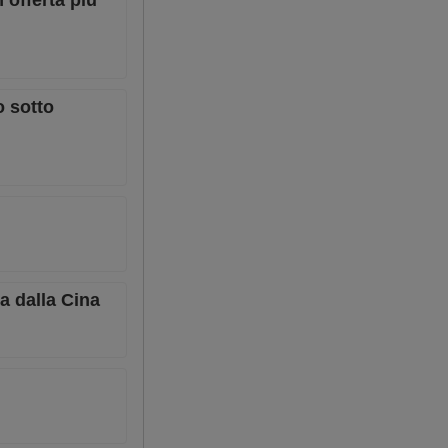
’offerta più
o sotto
la dalla Cina