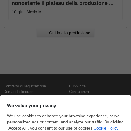
nonostante il plateau della produzione ...
10 giu |
Notizie
Guida alla profilazione
Contratto di registrazione
Pubblicità
Domande frequenti
Consulenza
Informativa sull'uso dei cookie
Rapporti e pubblicazioni
Presentazione
Contattaci
Termini di utilizzo
Politica di riservatezza