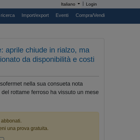
|
Italiano
Login
 ricerca
Import/export
Eventi
Compra/Vendi
 aprile chiude in rialzo, ma
onato da disponibilità e costi
sofermet nella sua consueta nota
no del rottame ferroso ha vissuto un mese
i abbonati.
eni una prova gratuita.