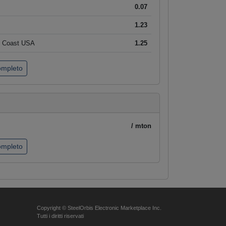
0.07
1.23
t Coast USA
1.25
completo
/ mton
completo
Copyright © SteelOrbis Electronic Marketplace Inc.
Tutti i diritti riservati