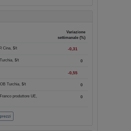
Variazione
settimanale (%)
 Cina, $/t
-0,31
urchia, $/t
0
-0,55
OB Turchia, $/t
0
Franco produttore UE,
0
 prezzi