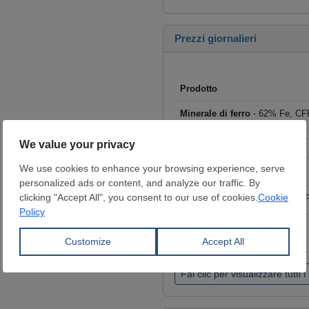
Prezzi giornalieri
Prodotto
Minerale di ferro
- 62% Fe, CFR
Rottame
- HMS I/II 80:20, CFR T
Billette
- FOB Cina, $/t
Tondo per cemento armato
- F
Coils laminati a caldo (HRC)
- 
€/t
Fai clic per visualizzare tutti i