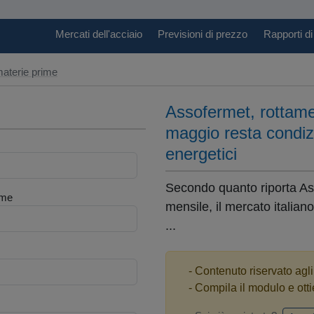
Mercati dell'acciaio
Previsioni di prezzo
Rapporti di
aterie prime
Assofermet, rottame:
maggio resta condizi
energetici
Secondo quanto riporta As
me
mensile, il mercato italia
...
- Contenuto riservato agl
- Compila il modulo e otti