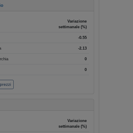
io
Variazione
settimanale (%)
-0.55
a
-2.13
rchia
0
0
 prezzi
Variazione
settimanale (%)