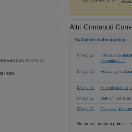
- Sei già registrato?
Acced
Altri Contenuti Corre
Rottame e materie prime
07 ago 26
Panoramica globale
letto e accettato la
Scheda di
domanda di ...
07 ago 26
Russia, ghisa basi
di credito.
...
07 ago 26
Minerale di ferro,
07 ago 26
Vietnam, rottame: 
07 ago 26
Giappone, rottame: