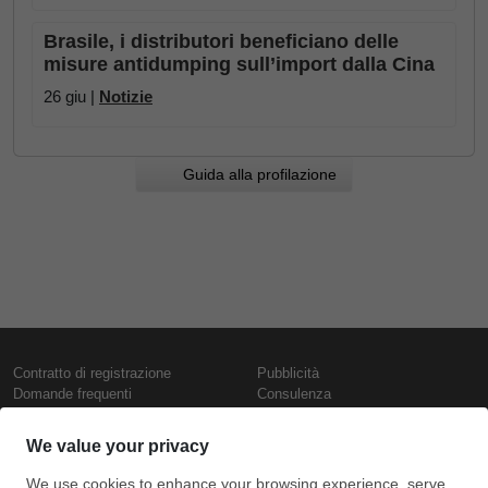
Brasile, i distributori beneficiano delle
misure antidumping sull’import dalla Cina
26 giu |
Notizie
Guida alla profilazione
Contratto di registrazione
Pubblicità
Domande frequenti
Consulenza
Informativa sull'uso dei cookie
Rapporti e pubblicazioni
Presentazione
Contattaci
Termini di utilizzo