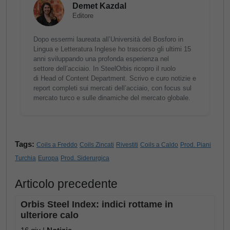
Demet Kazdal
Editore
Dopo essermi laureata all’Università del Bosforo in
Lingua e Letteratura Inglese ho trascorso gli ultimi 15
anni sviluppando una profonda esperienza nel
settore dell’acciaio. In SteelOrbis ricopro il ruolo
di Head of Content Department. Scrivo e curo notizie e
report completi sui mercati dell’acciaio, con focus sul
mercato turco e sulle dinamiche del mercato globale.
Tags:
Coils a Freddo
Coils Zincati
Rivestiti
Coils a Caldo
Prod. Piani
Turchia
Europa
Prod. Siderurgica
Articolo precedente
Orbis Steel Index: indici rottame in
ulteriore calo