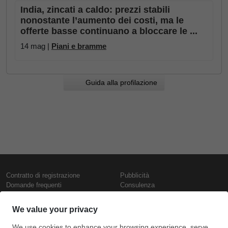
India, zincati a caldo: prezzi stabili
nonostante l’aumento dei costi, ma le
offerte basse continuano a bloccare le ...
14 mag |
Piani e bramme
Guida alla profilazione
Contratto di registrazione
Pubblicità
Domande frequenti
Consulenza
Informativa sull'uso dei cookie
Rapporti e pubblicazioni
Presentazione
Contattaci
Termini di utilizzo