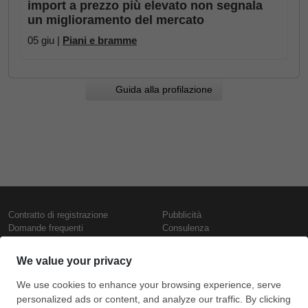
import a prezzo più elevato non segnala
un miglioramento del mercato
05 giu |
Piani e bramme
Guida alla profilazione
Contratto di registrazione
Pubblicità
Domande frequenti
Consulenza
Informativa sull'uso dei cookie
Rapporti e pubblicazioni
Presentazione
Contattaci
Termini di utilizzo
Politica di riservatezza