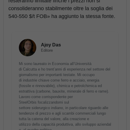
resteranno limitate finché i prezzi non si
consolideranno stabilmente oltre la soglia dei
540-550 $/t FOB» ha aggiunto la stessa fonte.
Ajoy Das
Editore
Mi sono laureato in Economia all’Università
di Calcutta e ho trent’anni di esperienza nel settore del
giornalismo per importanti testate. Mi occupo
di industrie chiave come ferro e acciaio, energia
(fossile e rinnovabile), chimica e petrolchimica ed
estrattiva (carbone, bauxite, minerale di ferro e rame).
Lavoro come corrispondente per
SteelOrbis focalizzandomi sul
settore siderurgico indiano, in particolare riguardo alle
tendenze di prezzo e agli scambi commerciali lungo
tutta la catena del valore, alla creazione e
utilizzo della capacità produttiva, allo sviluppo aziendal
e, al quadro politico-