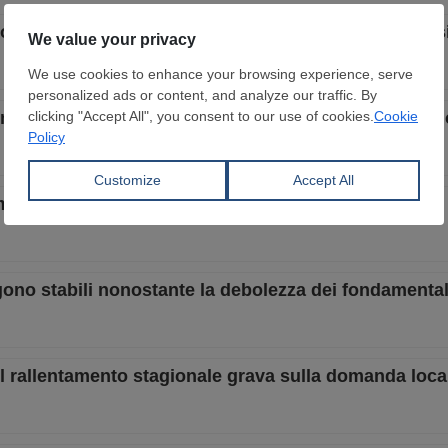
solo grazie al calo della produzione, sentiment ribassi
i, mentre la debolezza della domanda pesa sui prezzi l
 ma risentono della pressione esercitata dalle scorte
ngono stabili nonostante la debolezza dei fondamental
, il rallentamento stagionale grava sulla domanda loca