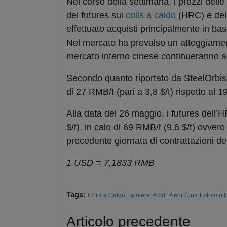
Nel corso della settimana, i prezzi delle
dei futures sui
coils a caldo
(HRC) e dell
effettuato acquisti principalmente in base
Nel mercato ha prevalso un atteggiamento
mercato interno cinese continueranno a osc
Secondo quanto riportato da SteelOrbis
di 27 RMB/t (pari a 3,8 $/t) rispetto al
Alla data del 26 maggio, i futures dell
$/t), in calo di 69 RMB/t (9,6 $/t) ovver
precedente giornata di contrattazioni d
1 USD = 7,1833 RMB
Tags:
Coils a Caldo
Lamiere
Prod. Piani
Cina
Estremo O
Articolo precedente