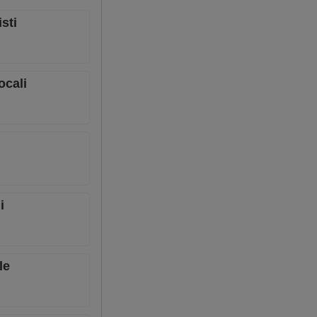
sti
ocali
i
le