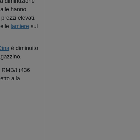
la diminuzione
valle hanno
 prezzi elevati.
delle
lamiere
sul
Cina
è diminuito
agazzino.
8 RMB/t (436
etto alla