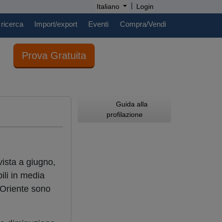
|
Italiano
Login
 ricerca
Import/export
Eventi
Compra/Vendi
Prova Gratuita
Guida alla
profilazione
vista a giugno,
ili in media
o Oriente sono