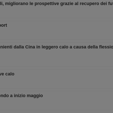
ili, migliorano le prospettive grazie al recupero dei f
port
nienti dalla Cina in leggero calo a causa della flessi
eve calo
tondo a inizio maggio