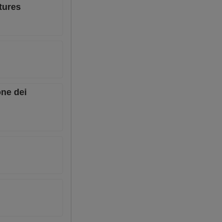
utures
one dei