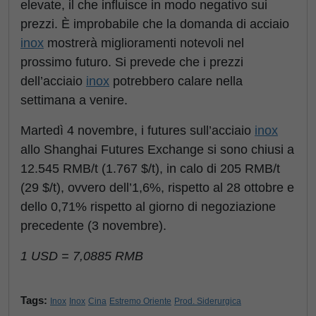
elevate, il che influisce in modo negativo sui
prezzi. È improbabile che la domanda di acciaio
inox
mostrerà miglioramenti notevoli nel
prossimo futuro. Si prevede che i prezzi
dell’acciaio
inox
potrebbero calare nella
settimana a venire.
Martedì 4 novembre, i futures sull’acciaio
inox
allo Shanghai Futures Exchange si sono chiusi a
12.545 RMB/t (1.767 $/t), in calo di 205 RMB/t
(29 $/t), ovvero dell’1,6%, rispetto al 28 ottobre e
dello 0,71% rispetto al giorno di negoziazione
precedente (3 novembre).
1 USD = 7,0885 RMB
Tags:
Inox
Inox
Cina
Estremo Oriente
Prod. Siderurgica