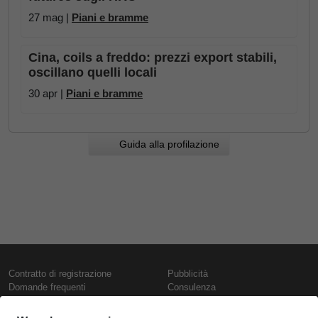
27 mag |
Piani e bramme
Cina, coils a freddo: prezzi export stabili,
oscillano quelli locali
30 apr |
Piani e bramme
Guida alla profilazione
Contratto di registrazione
Pubblicità
Domande frequenti
Consulenza
Informativa sull'uso dei cookie
Rapporti e pubblicazioni
Presentazione