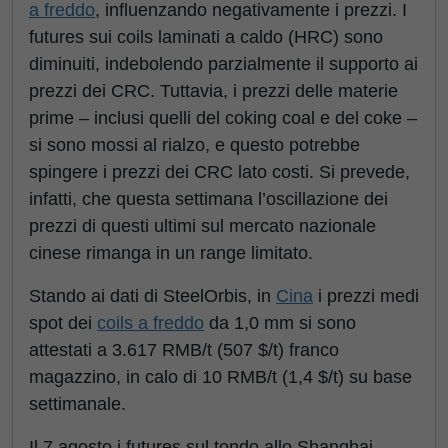
a freddo
, influenzando negativamente i prezzi. I
futures sui coils laminati a caldo (HRC) sono
diminuiti, indebolendo parzialmente il supporto ai
prezzi dei CRC. Tuttavia, i prezzi delle materie
prime – inclusi quelli del coking coal e del coke –
si sono mossi al rialzo, e questo potrebbe
spingere i prezzi dei CRC lato costi. Si prevede,
infatti, che questa settimana l’oscillazione dei
prezzi di questi ultimi sul mercato nazionale
cinese rimanga in un range limitato.
Stando ai dati di SteelOrbis, in
Cina
i prezzi medi
spot dei
coils a freddo
da 1,0 mm si sono
attestati a 3.617 RMB/t (507 $/t) franco
magazzino, in calo di 10 RMB/t (1,4 $/t) su base
settimanale.
Il 7 agosto i futures sul tondo allo Shanghai