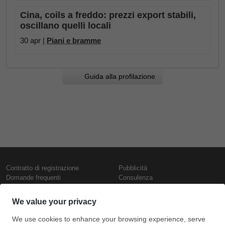
Cina, coils a freddo: prezzi export stabili,
oscillano quelli locali
30 apr |
Piani e bramme
Guida alla profilazione
Contratto di registrazione
Pubblicità
Domande frequenti
Consulenza
Informativa sull'uso dei cookie
Rapporti e pubblicazioni
Presentazione
Contattaci
Termini di utilizzo