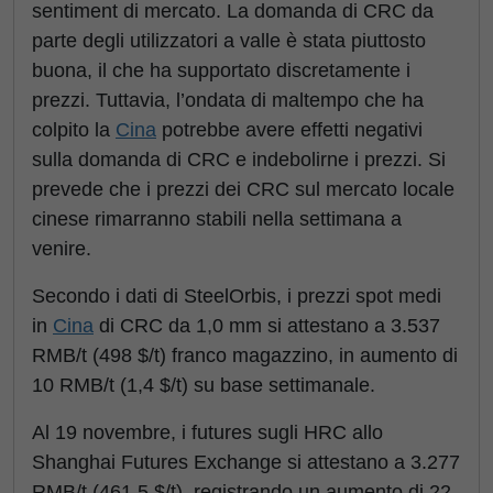
sentiment di mercato. La domanda di CRC da
parte degli utilizzatori a valle è stata piuttosto
buona, il che ha supportato discretamente i
prezzi. Tuttavia, l’ondata di maltempo che ha
colpito la
Cina
potrebbe avere effetti negativi
sulla domanda di CRC e indebolirne i prezzi. Si
prevede che i prezzi dei CRC sul mercato locale
cinese rimarranno stabili nella settimana a
venire.
Secondo i dati di SteelOrbis, i prezzi spot medi
in
Cina
di CRC da 1,0 mm si attestano a 3.537
RMB/t (498 $/t) franco magazzino, in aumento di
10 RMB/t (1,4 $/t) su base settimanale.
Al 19 novembre, i futures sugli HRC allo
Shanghai Futures Exchange si attestano a 3.277
RMB/t (461,5 $/t), registrando un aumento di 22