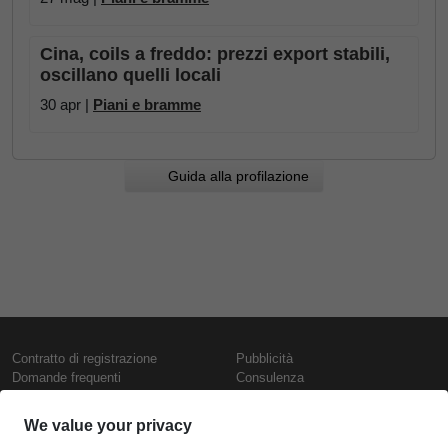
Cina, coils a freddo: prezzi export stabili,
oscillano quelli locali
30 apr |
Piani e bramme
Guida alla profilazione
Contratto di registrazione
Pubblicità
Domande frequenti
Consulenza
Informativa sull'uso dei cookie
Rapporti e pubblicazioni
Presentazione
Contattaci