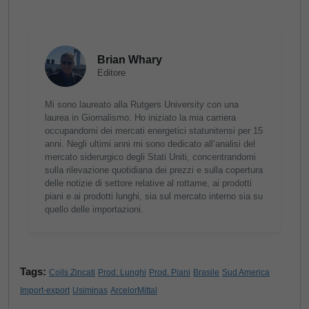
Brian Whary
Editore
Mi sono laureato alla Rutgers University con una
laurea in Giornalismo. Ho iniziato la mia carriera
occupandomi dei mercati energetici statunitensi per 15
anni. Negli ultimi anni mi sono dedicato all’analisi del
mercato siderurgico degli Stati Uniti, concentrandomi
sulla rilevazione quotidiana dei prezzi e sulla copertura
delle notizie di settore relative al rottame, ai prodotti
piani e ai prodotti lunghi, sia sul mercato interno sia su
quello delle importazioni.
Tags:
Coils Zincati
Prod. Lunghi
Prod. Piani
Brasile
Sud America
Import-export
Usiminas
ArcelorMittal