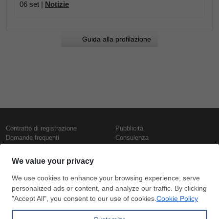
06 set |
Notizie
Guida alla profilazione
Contratto di registrazione
Pubblicità
Domande frequenti
Consulenza
Informativa sull'uso dei cookie
Rapporti e pubblicazioni
Presentazione
Contattaci
Termini di utilizzo
Politica di riservatezza
Prezzi e indici
Copyright © SteelOrbis Electronic
Marketplace Inc.
Prezzi ferro