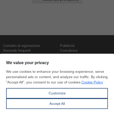
Contratto di registrazione
Pubblicità
Domande frequenti
Consulenza
Informativa sull'uso dei cookie
Rapporti e pubblicazioni
Presentazione
Contattaci
Termini di utilizzo
Politica di riservatezza
Prezzi e indici
Copyright © SteelOrbis Electronic
Marketplace Inc.
Prezzi ferro
Tutti i diritti riservati
Prezzi giornalieri rottame
Prezzi vergella
Abbonamento
Pagamento