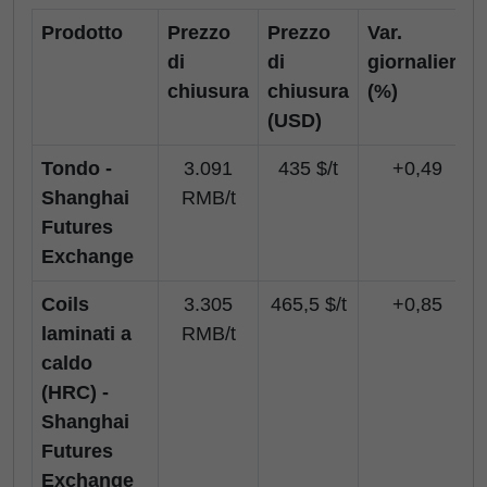
Prodotto
Prezzo
Prezzo
Var.
di
di
giornaliera
chiusura
chiusura
(%)
(USD)
Tondo -
3.091
435 $/t
+0,49
Shanghai
RMB/t
Futures
Exchange
Coils
3.305
465,5 $/t
+0,85
laminati a
RMB/t
caldo
(HRC) -
Shanghai
Futures
Exchange