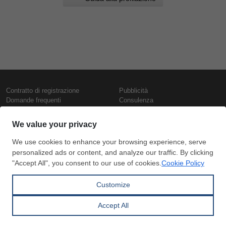
Contratto di registrazione
Pubblicità
Domande frequenti
Consulenza
Informativa sull'uso dei cookie
Rapporti e pubblicazioni
Presentazione
Contattaci
Termini di utilizzo
Politica di riservatezza
Prezzi e indici
Copyright © SteelOrbis Electronic
Marketplace Inc.
Prezzi ferro
Tutti i diritti riservati
Prezzi giornalieri rottame
Prezzi vergella
Abbonamento
Pagamento