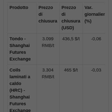
Prodotto
Prezzo
Prezzo
Var.
di
di
giornaliera
chiusura
chiusura
(%)
(USD)
Tondo -
3.099
436,5 $/t
-0,06
Shanghai
RMB/t
Futures
Exchange
Coils
3.304
465 $/t
-0,03
laminati a
RMB/t
caldo
(HRC) -
Shanghai
Futures
Exchange