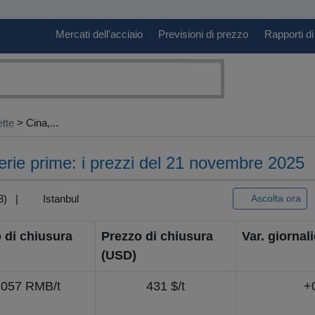
Mercati dell'acciaio
Previsioni di prezzo
Rapporti di
ette
> Cina,...
erie prime: i prezzi del 21 novembre 2025
+3) |
Istanbul
Ascolta ora
 di chiusura
Prezzo di chiusura
Var. giornal
(USD)
.057 RMB/t
431 $/t
+