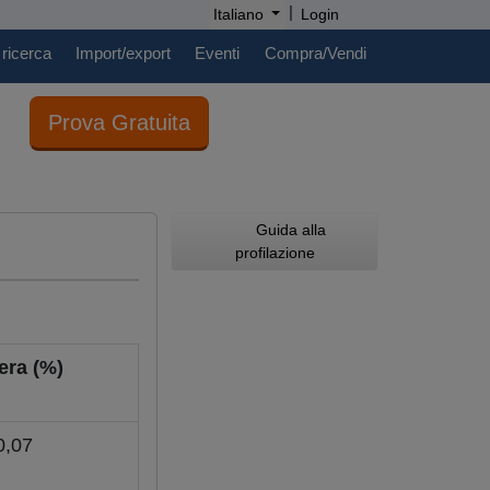
|
Italiano
Login
 ricerca
Import/export
Eventi
Compra/Vendi
Prova Gratuita
Guida alla
profilazione
iera (%)
0,07