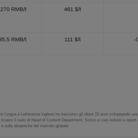
.270 RMB/t
461 $/t
85,5 RMB/t
111 $/t
-
in Lingua e Letteratura Inglese ho trascorso gli ultimi 15 anni sviluppando un
 ricopro il ruolo di Head of Content Department. Scrivo e curo notizie e report
o e sulle dinamiche del mercato globale.