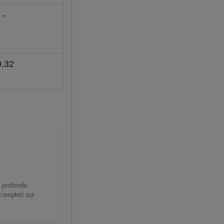
-
0,32
a profonda
 completi sui