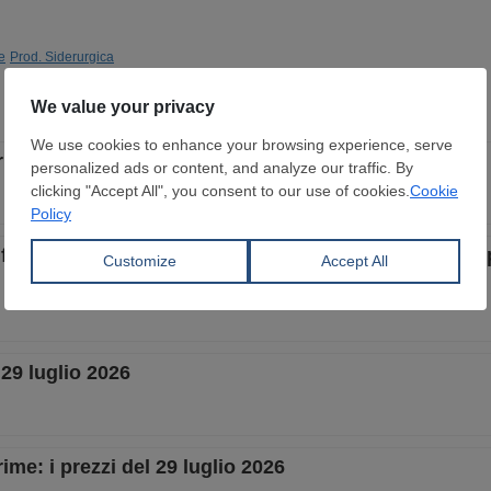
e
Prod. Siderurgica
rime: i prezzi del 6 agosto 2026
di ferro si sta orientando verso un sistema di mercato
 29 luglio 2026
ime: i prezzi del 29 luglio 2026