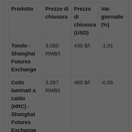
Prodotto
Prezzo di
Prezzo
Var.
chiusura
di
giornaliera
chiusura
(%)
(USD)
Tondo -
3.050
430 $/t
-1,01
Shanghai
RMB/t
Futures
Exchange
Coils
3.267
460 $/t
-0,55
laminati a
RMB/t
caldo
(HRC) -
Shanghai
Futures
Exchange