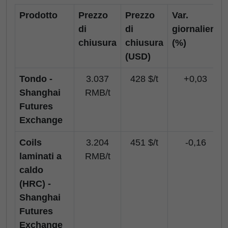
Prodotto
Prezzo
Prezzo
Var.
di
di
giornaliera
chiusura
chiusura
(%)
(USD)
Tondo -
3.037
428 $/t
+0,03
Shanghai
RMB/t
Futures
Exchange
Coils
3.204
451 $/t
-0,16
laminati a
RMB/t
caldo
(HRC) -
Shanghai
Futures
Exchange