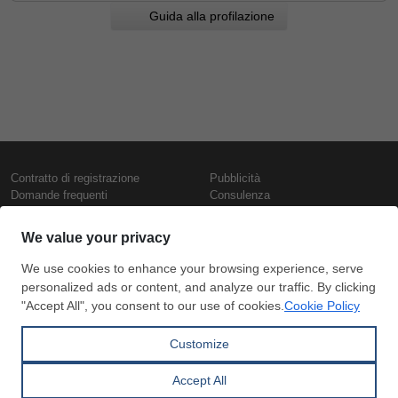
Guida alla profilazione
Contratto di registrazione
Pubblicità
Domande frequenti
Consulenza
Informativa sull'uso dei cookie
Rapporti e pubblicazioni
Presentazione
Contattaci
Termini di utilizzo
Politica di riservatezza
Prezzi e indici
Copyright © SteelOrbis Electronic
Marketplace Inc.
Prezzi ferro
Tutti i diritti riservati
Prezzi giornalieri rottame
Prezzi vergella
Abbonamento
Pagamento