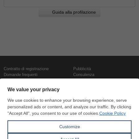
Guida alla profilazione
Contratto di registrazione
Pubblicità
Domande frequenti
Consulenza
Informativa sull'uso dei cookie
Rapporti e pubblicazioni
Presentazione
Contattaci
Termini di utilizzo
Politica di riservatezza
Prezzi e indici
Copyright © SteelOrbis Electronic
Marketplace Inc.
Prezzi ferro
Tutti i diritti riservati
Prezzi giornalieri rottame
Prezzi vergella