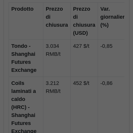
Prodotto
Prezzo
Prezzo
Var.
di
di
giornaliera
chiusura
chiusura
(%)
(USD)
Tondo -
3.034
427 $/t
-0,85
Shanghai
RMB/t
Futures
Exchange
Coils
3.212
452 $/t
-0,86
laminati a
RMB/t
caldo
(HRC) -
Shanghai
Futures
Exchange