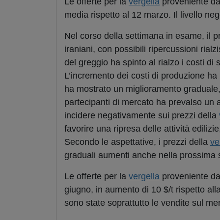
Le offerte per la
vergella
proveniente da
media rispetto al 12 marzo. Il livello ne
Nel corso della settimana in esame, il pr
iraniani, con possibili ripercussioni rialz
del greggio ha spinto al rialzo i costi di
L’incremento dei costi di produzione ha r
ha mostrato un miglioramento graduale, s
partecipanti di mercato ha prevalso un 
incidere negativamente sui prezzi della
favorire una ripresa delle attività edilizi
Secondo le aspettative, i prezzi della
ve
graduali aumenti anche nella prossima 
Le offerte per la
vergella
proveniente dal
giugno, in aumento di 10 $/t rispetto al
sono state soprattutto le vendite sul me