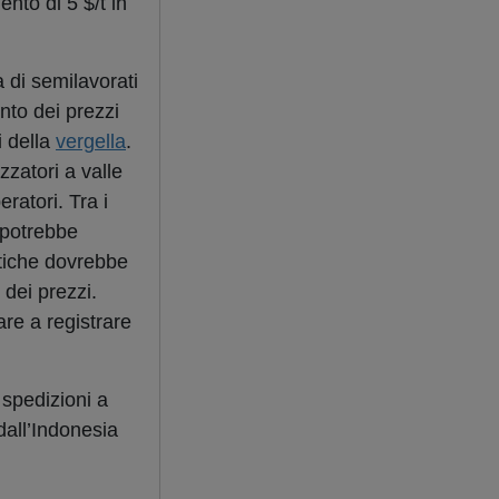
nto di 5 $/t in
a di semilavorati
nto dei prezzi
i della
vergella
.
zzatori a valle
ratori. Tra i
 potrebbe
atiche dovrebbe
o dei prezzi.
re a registrare
 spedizioni a
dall’Indonesia