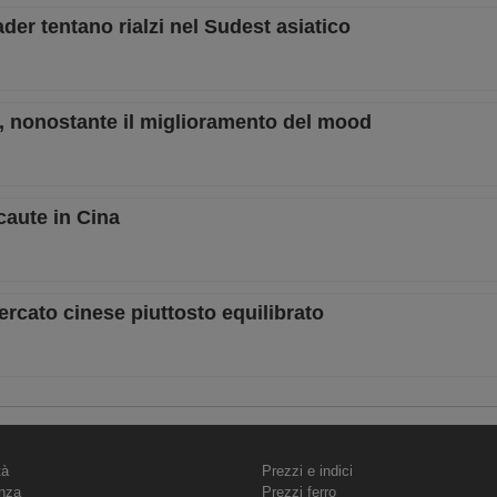
rader tentano rialzi nel Sudest asiatico
ort, nonostante il miglioramento del mood
 caute in Cina
mercato cinese piuttosto equilibrato
tà
Prezzi e indici
nza
Prezzi ferro