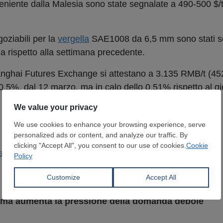
iente dalla Malesia sono state segnalate a 490-500 $/t
negoziabili per la
vergella
SAE1008 da 6,5 mm sono stati se
a rispetto alla settimana precedente.
hanghai Futures Exchange si attestano a 3.135 RMB/t (452 
 0,5%, dal 12 marzo, ma in calo dello 0,51% rispetto al gi
Siderurgica
li, ma aumenta la pressione della domanda debole