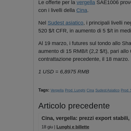
Le offerte per la
vergella
SAE1006 proven
con i livelli della
Cina
.
Nel
Sudest asiatico
, i principali livelli 
520 $/t CFR, in aumento di 5 $/t in medi
Al 19 marzo, i futures sul tondo allo S
aumento di 15 RMB/t (2,2 $/t), pari allo
contrattazione precedente, il 18 marzo.
1 USD = 6,8975 RMB
Tags:
Vergella
Prod. Lunghi
Cina
Sudest Asiatico
Prod. 
Articolo precedente
Cina, vergella: prezzi export stabi
18 giu |
Lunghi e billette