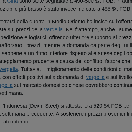
lla
Cina
sono state segnalate a 490-500 $/t FOB, in aume
goziabile più basso è stato invece indicato a 485 $/t FOB.
otrarsi della guerra in Medio Oriente ha inciso sull’offert
iste sui prezzi della
vergella
. Nel frattempo, anche l’aume
 spedizione e logistici, offrendo ulteriore supporto ai prezz
afforzato i prezzi, mentre la domanda da parte degli utili
ebbene a un ritmo inferiore rispetto alle attese degli ope
atteggiamento prudente a causa del conflitto, fattore che
vergella
. Tuttavia, il miglioramento delle condizioni clim
e, con effetti positivi sulla domanda di
vergella
e sul livell
rgella
sul mercato domestico cinese dovrebbero continua
settimana.
l’Indonesia (Dexin Steel) si attestano a 520 $/t FOB per
la settimana precedente. A sostenere i prezzi provenienti 
rcato interno.