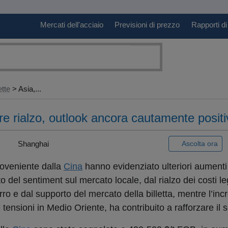
Mercati dell'acciaio
Previsioni di prezzo
Rapporti di
ette
> Asia,...
iore rialzo, outlook ancora cautamente posit
 |
Shanghai
Ascolta ora
oveniente dalla
Cina
hanno evidenziato ulteriori aumenti 
 del sentiment sul mercato locale, dal rialzo dei costi l
rro e dal supporto del mercato della billetta, mentre l’in
le tensioni in Medio Oriente, ha contribuito a rafforzare il 