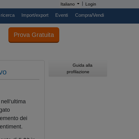
|
Italiano
Login
 ricerca
Import/export
Eventi
Compra/Vendi
Prova Gratuita
Guida alla
ivo
profilazione
nell’ultima
egato
cremento dei
sentiment.