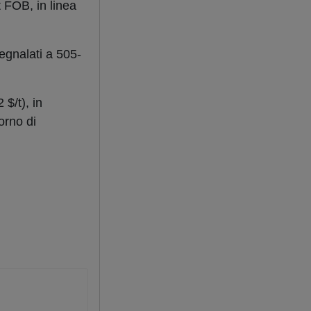
 FOB, in linea
gnalati a 505-
$/t), in
orno di