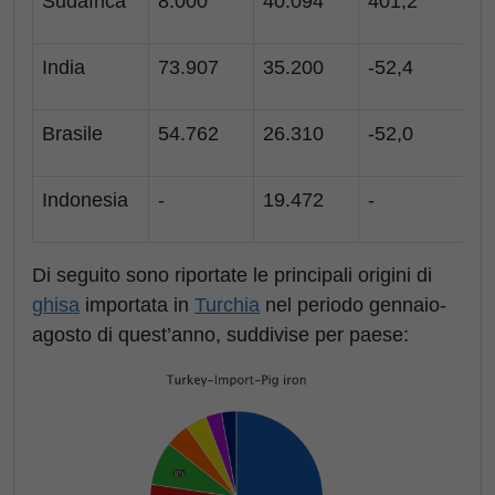
Sudafrica
8.000
40.094
401,2
8
India
73.907
35.200
-52,4
-
Brasile
54.762
26.310
-52,0
-
Indonesia
-
19.472
-
-
Di seguito sono riportate le principali origini di
ghisa
importata in
Turchia
nel periodo gennaio-
agosto di quest’anno, suddivise per paese: