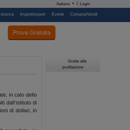
|
Italiano
Login
 ricerca
Import/export
Eventi
Compra/Vendi
Prova Gratuita
Guida alla
profilazione
e, in calo dello
 dall’Istituto di
ni di dollari, in