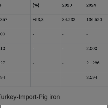
4
(%)
2023
2024
.857
+53,3
84.232
136.520
200
-
-
-
310
-
-
2.000
427
-
-
21.286
094
-
-
3.594