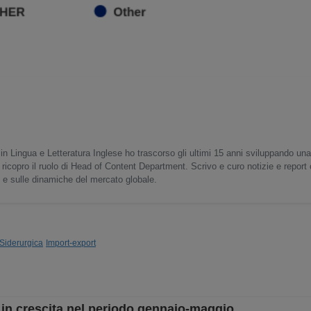
in Lingua e Letteratura Inglese ho trascorso gli ultimi 15 anni sviluppando un
 ricopro il ruolo di Head of Content Department. Scrivo e curo notizie e report
o e sulle dinamiche del mercato globale.
 Siderurgica
Import-export
 in crescita nel periodo gennaio-maggio