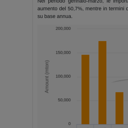
Nel periodo gennaio-marzo, le import
aumento del 50,7%, mentre in termini d
su base annua.