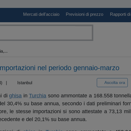
Mercati dell'acciaio
Previsioni di prezzo
Rapporti di
a,...
 importazioni nel periodo gennaio-marzo
+3) |
Istanbul
Ascolta ora
i di
ghisa
in
Turchia
sono ammontate a 168.558 tonnellat
l 30,4% su base annua, secondo i dati preliminari forniti
lore, le stesse importazioni si sono attestate a 73,13 milio
recedente e del 20,1% su base annua.