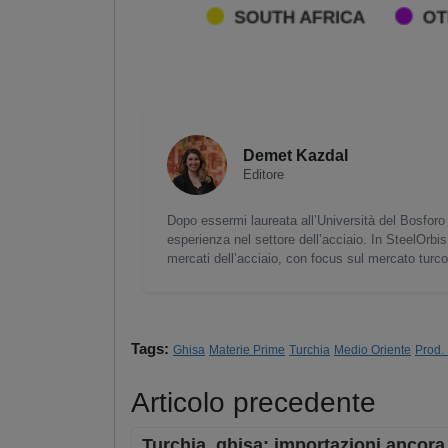
Demet Kazdal
Editore
Dopo essermi laureata all’Università del Bosforo 
esperienza nel settore dell’acciaio. In SteelOrbis
mercati dell’acciaio, con focus sul mercato turc
Tags:
Ghisa
Materie Prime
Turchia
Medio Oriente
Prod.
Articolo precedente
Turchia, ghisa: importazioni ancora