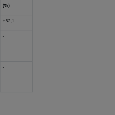
(%)
+62,1
-
-
-
-