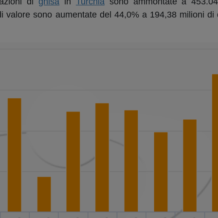
azioni di
ghisa
in
Turchia
sono ammontate a 453.047 
i valore sono aumentate del 44,0% a 194,38 milioni di d