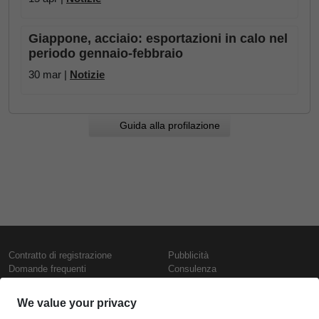
Giappone, acciaio: esportazioni in calo nel
periodo gennaio-febbraio
30 mar |
Notizie
Guida alla profilazione
Contratto di registrazione
Pubblicità
Domande frequenti
Consulenza
Informativa sull'uso dei cookie
Rapporti e pubblicazioni
Presentazione
Contattaci