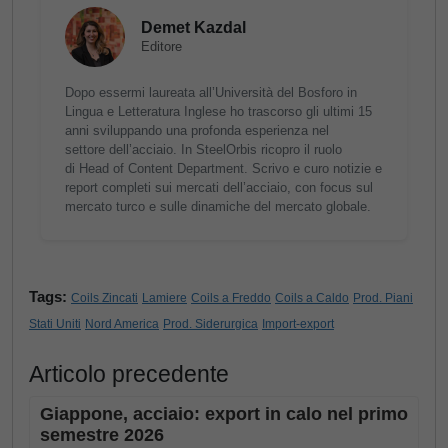
Demet Kazdal
Editore
Dopo essermi laureata all’Università del Bosforo in
Lingua e Letteratura Inglese ho trascorso gli ultimi 15
anni sviluppando una profonda esperienza nel
settore dell’acciaio. In SteelOrbis ricopro il ruolo
di Head of Content Department. Scrivo e curo notizie e
report completi sui mercati dell’acciaio, con focus sul
mercato turco e sulle dinamiche del mercato globale.
Tags:
Coils Zincati
Lamiere
Coils a Freddo
Coils a Caldo
Prod. Piani
Stati Uniti
Nord America
Prod. Siderurgica
Import-export
Articolo precedente
Giappone, acciaio: export in calo nel primo
semestre 2026