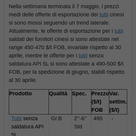
Nella settimana terminata il 7 maggio, i prezzi
medi delle offerte di esportazione dei
tubi
cinesi
si sono mossi seguendo un trend laterale.
Attualmente, le offerte di esportazione per i
tubi
saldati dei fornitori cinesi si sono attestate nel
range 450-470 $/t FOB, invariate rispetto al 30
aprile, mentre le offerte per i
tubi
senza
saldatura API 5L si sono attestate a 490-500 $/t
FOB, per la spedizione di giugno, stabili rispetto
al 30 aprile.
Prodotto
Qualità
Spec.
Prezzo
Var.
($/t)
settim.
FOB
($/t)
Tubi
senza
Gr.B
2’’-6’’
495
-
saldatura API
Std
5L