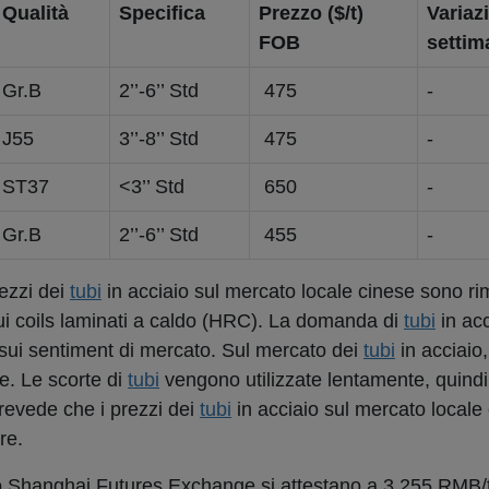
Qualità
Specifica
Prezzo ($/t)
Variaz
FOB
settima
Gr.B
2’’-6’’ Std
475
-
J55
3’’-8’’ Std
475
-
ST37
<3’’ Std
650
-
Gr.B
2’’-6’’ Std
455
-
rezzi dei
tubi
in acciaio sul mercato locale cinese sono rima
sui coils laminati a caldo (HRC). La domanda di
tubi
in acc
e sui sentiment di mercato. Sul mercato dei
tubi
in acciaio
te. Le scorte di
tubi
vengono utilizzate lentamente, quindi
 prevede che i prezzi dei
tubi
in acciaio sul mercato locale
re.
o Shanghai Futures Exchange si attestano a 3.255 RMB/t 