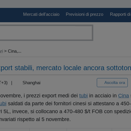
Mercati dell'acciaio
Previsioni di prezzo
Rapporti di
ri
> Cina,...
export stabili, mercato locale ancora sottoto
GMT+3) |
Shanghai
Ascolta ora
novembre, i prezzi export medi dei
tubi
in acciaio in
Cina
tubi
saldati da parte dei fornitori cinesi si attestano a 45
 5L, invece, si collocano a 470-480 $/t FOB con spediz
invariati rispetto al 5 novembre.