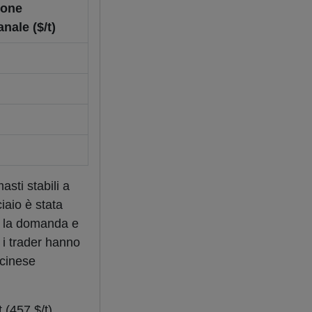
ione
nale ($/t)
sti stabili a
iaio è stata
, la domanda e
 i trader hanno
 cinese
(457 $/t),